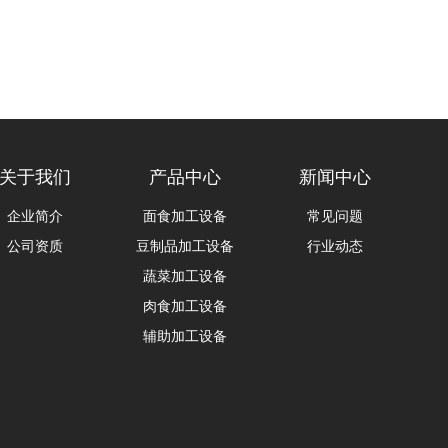
关于我们
产品中心
新闻中心
企业简介
面食加工设备
常见问题
公司资质
豆制品加工设备
行业动态
蔬菜加工设备
肉食加工设备
辅助加工设备