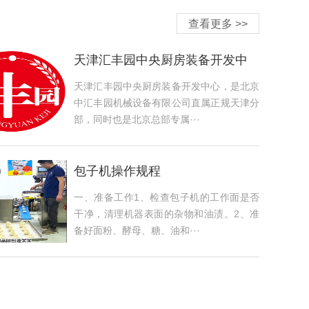
查看更多 >>
天津汇丰园中央厨房装备开发中
心简介
天津汇丰园中央厨房装备开发中心，是北京
中汇丰园机械设备有限公司直属正规天津分
部，同时也是北京总部专属···
包子机操作规程
一、准备工作1、检查包子机的工作面是否
干净，清理机器表面的杂物和油渍。2、准
备好面粉、酵母、糖、油和···