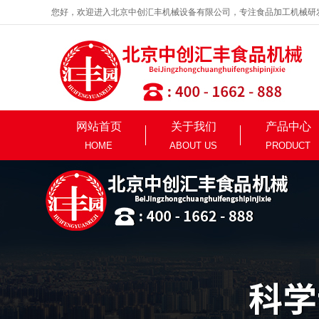
您好，欢迎进入北京中创汇丰机械设备有限公司，专注食品加工机械研发近二十
网站首页
关于我们
产品中心
HOME
ABOUT US
PRODUCT