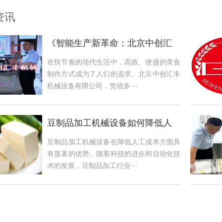
资讯
《智能生产新革命：北京中创汇
丰机械设备有限公司引领美食制
在快节奏的现代生活中，高效、便捷的美食
作新时代》
制作方式成为了人们的追求。北京中创汇丰
机械设备有限公司，凭借多···
豆制品加工机械设备如何降低人
工成本？
豆制品加工机械设备在降低人工成本方面具
有显著的优势。随着科技的进步和自动化技
术的发展，豆制品加工行业···