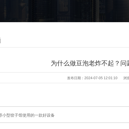
题
为什么做豆泡老炸不起？问
发布日期：2024-07-05 12:01:10
浏览
荐小型饺子馆使用的一款好设备