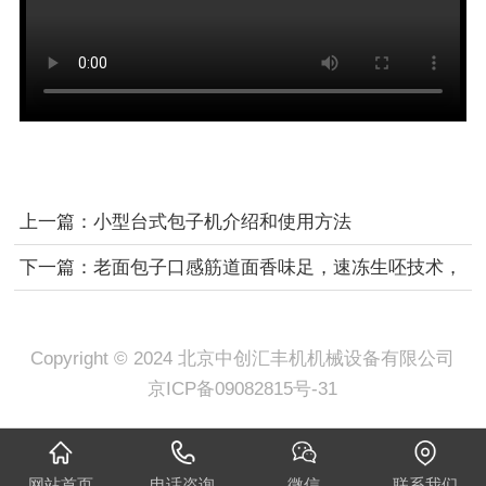
上一篇：
小型台式包子机介绍和使用方法
下一篇：
老面包子口感筋道面香味足，速冻生呸技术，
免费教，快来预约吧
Copyright © 2024 北京中创汇丰机机械设备有限公司
京ICP备09082815号-31
网站首页
电话咨询
微信
联系我们